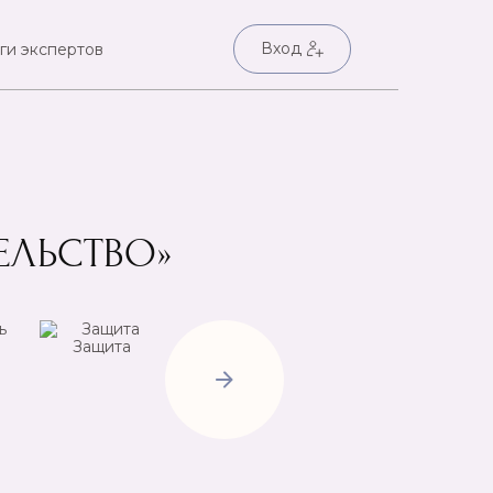
Вход
ги экспертов
ЕЛЬСТВО»
Защита
Негатив
Пр
Открытие
дорог