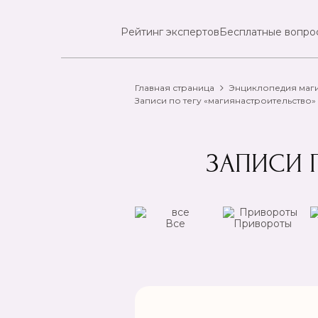
Рейтинг экспертов
Бесплатные вопро
Главная страница
Энциклопедия маг
Записи по тегу «магиянастроительство»
ЗАПИСИ 
ансы
Чистка
Все
Привороты