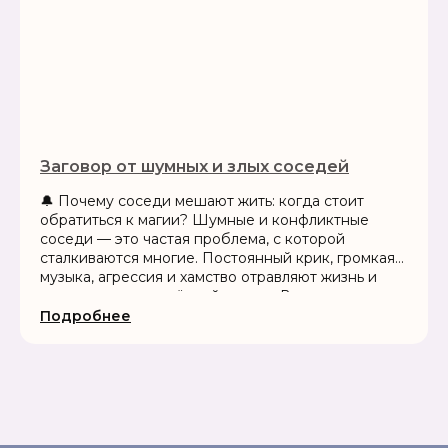
Заговор от шумных и злых соседей
🔔 Почему соседи мешают жить: когда стоит
обратиться к магии? Шумные и конфликтные
соседи — это частая проблема, с которой
сталкиваются многие. Постоянный крик, громкая
музыка, агрессия и хамство отравляют жизнь и
могут вызвать серьёзный стресс. В тех случаях,
когда разговоры и жалобы не...
Подробнее