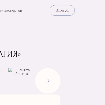
Вход
ги экспертов
АГИЯ»
Защита
Негатив
Пр
Открытие
дорог