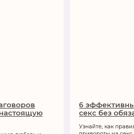
аговоров
6 эффективны
 настоящую
секс без обяз
Узнайте, как прав
привороты на секс 