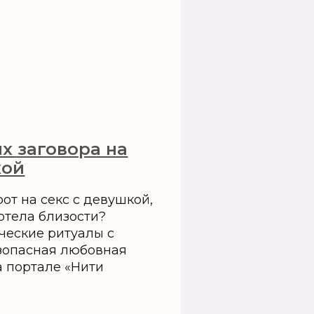
х заговора на
кой
от на секс с девушкой,
отела близости?
ческие ритуалы с
зопасная любовная
а портале «Нити