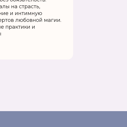
лы на страсть,
ние и интимную
пертов любовной магии.
е практики и
ы