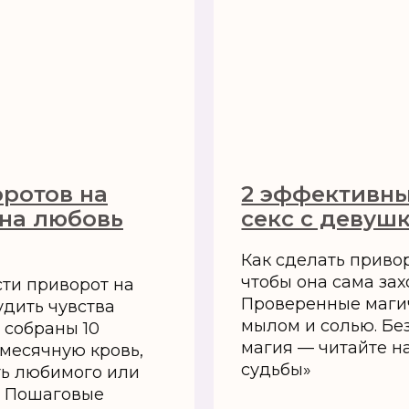
оротов на
2 эффективны
 на любовь
секс с девуш
Как сделать привор
чтобы она сама зах
сти приворот на
Проверенные маги
удить чувства
мылом и солью. Бе
 собраны 10
магия — читайте н
месячную кровь,
судьбы»
ть любимого или
. Пошаговые