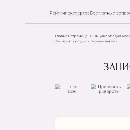
Рейтинг экспертов
Бесплатные вопро
Главная страница
Энциклопедия маг
Записи по тегу «любовнаямагия»
ЗАПИ
ансы
Чистка
Все
Привороты