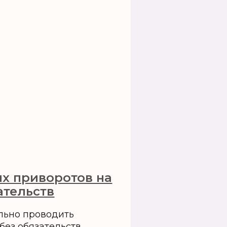
х приворотов на
ательств
ильно проводить
без обязательств.