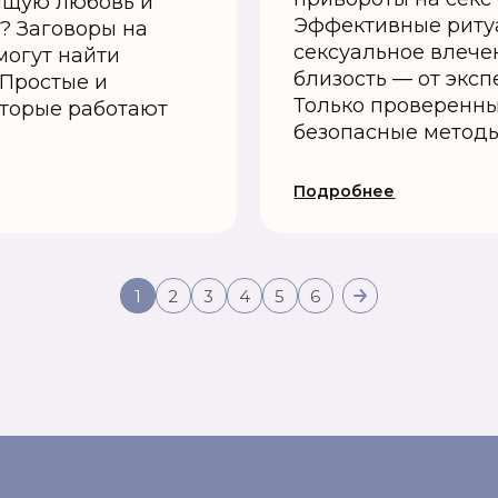
оящую любовь и
Эффективные ритуа
? Заговоры на
сексуальное влече
огут найти
близость — от экс
 Простые и
Только проверенны
оторые работают
безопасные метод
Подробнее
1
2
3
4
5
6