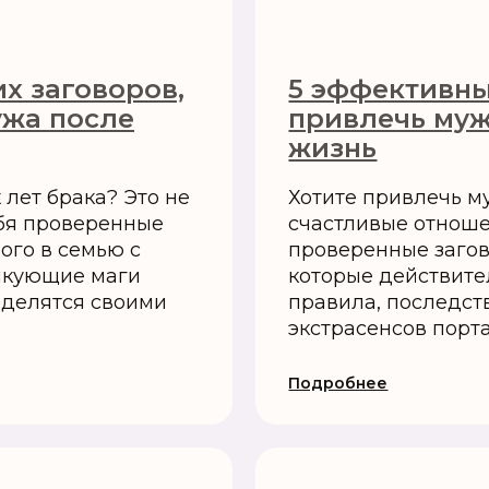
х заговоров,
5 эффективны
ужа после
привлечь муж
жизнь
лет брака? Это не
Хотите привлечь м
ебя проверенные
счастливые отноше
ого в семью с
проверенные загов
икующие маги
которые действите
 делятся своими
правила, последст
экстрасенсов порт
Подробнее