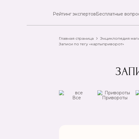
Рейтинг экспертов
Бесплатные вопро
Главная страница
Энциклопедия маг
Записи по тегу «картыприворот»
ЗАП
ансы
Чистка
Все
Привороты