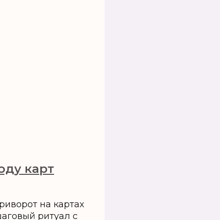
оду карт
приворот на картах
шаговый ритуал с