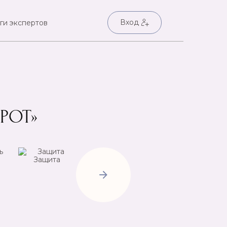
Вход
ги экспертов
РОТ»
Защита
Негатив
Пр
Открытие
дорог