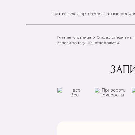
Рейтинг экспертов
Бесплатные вопро
Главная страница
Энциклопедия маг
Записи по тегу «какотворожить»
ЗАП
ансы
Чистка
Все
Привороты