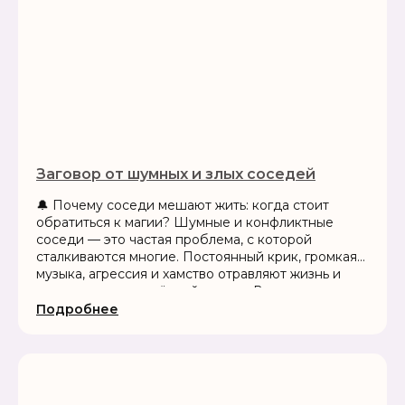
Заговор от шумных и злых соседей
🔔 Почему соседи мешают жить: когда стоит
обратиться к магии? Шумные и конфликтные
соседи — это частая проблема, с которой
сталкиваются многие. Постоянный крик, громкая
музыка, агрессия и хамство отравляют жизнь и
могут вызвать серьёзный стресс. В тех случаях,
когда разговоры и жалобы не...
Подробнее