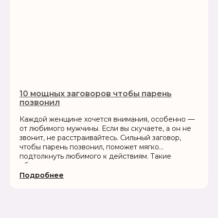
10 мощных заговоров чтобы парень
позвонил
Каждой женщине хочется внимания, особенно —
от любимого мужчины. Если вы скучаете, а он не
звонит, не расстраивайтесь. Сильный заговор,
чтобы парень позвонил, поможет мягко
подтолкнуть любимого к действиям. Такие
обряды можно провести самостоятельно в
домашних условиях. Главное —...
Подробнее