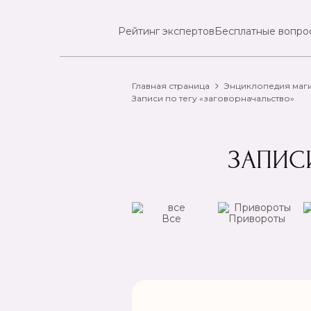
Рейтинг экспертов
Бесплатные вопро
Главная страница
Энциклопедия маг
Записи по тегу «заговорначальство»
ЗАПИС
ансы
Чистка
Все
Привороты