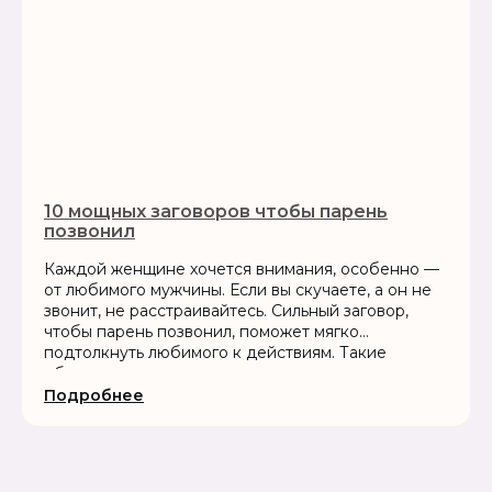
10 мощных заговоров чтобы парень
позвонил
Каждой женщине хочется внимания, особенно —
от любимого мужчины. Если вы скучаете, а он не
звонит, не расстраивайтесь. Сильный заговор,
чтобы парень позвонил, поможет мягко
подтолкнуть любимого к действиям. Такие
обряды можно провести самостоятельно в
домашних условиях. Главное —...
Подробнее