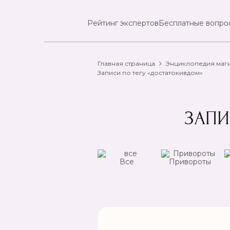
Рейтинг экспертов
Бесплатные вопро
Главная страница
Энциклопедия маг
Записи по тегу «достатокивдом»
ЗАПИ
ансы
Чистка
Все
Привороты