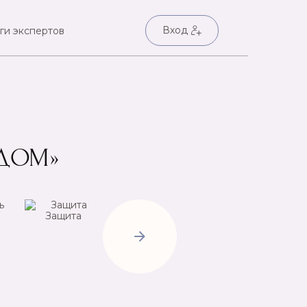
Вход
ги экспертов
ВДОМ»
Защита
Негатив
Пр
Открытие
дорог