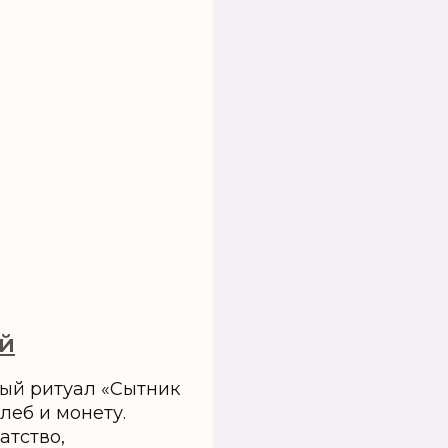
й
ый ритуал «Сытник
леб и монету.
атство,