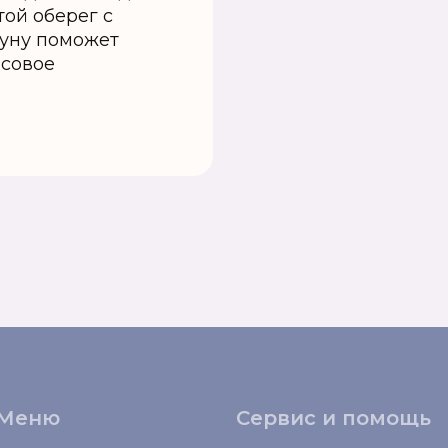
той оберег с
уну поможет
нсовое
Меню
Сервис и помощь