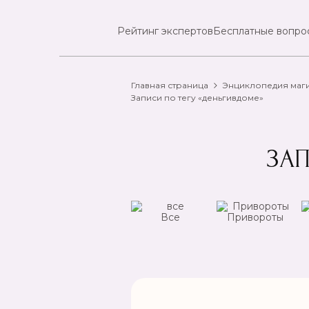
Рейтинг экспертов
Бесплатные вопро
Главная страница
Энциклопедия маг
Записи по тегу «деньгивдоме»
ЗА
ансы
Чистка
Все
Привороты