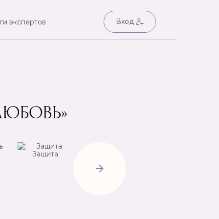
Вход
ги экспертов
ЛЮБОВЬ»
Защита
Негатив
Пр
Открытие
дорог