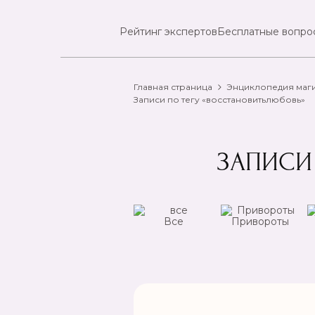
Рейтинг экспертов
Бесплатные вопро
Главная страница
Энциклопедия маг
Записи по тегу «восстановитьлюбовь»
ЗАПИСИ
ансы
Чистка
Все
Привороты