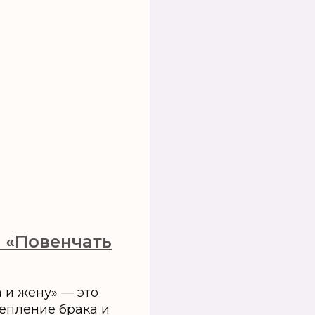
 «Повенчать
 и жену» — это
репление брака и