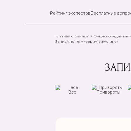
Рейтинг экспертов
Бесплатные вопро
Главная страница
Энциклопедия маг
Записи по тегу «вернутьмужчину»
ЗАПИ
ансы
Чистка
Все
Привороты