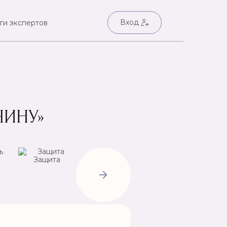
Вход
ги экспертов
ЧИНУ»
Защита
Негатив
Пр
Открытие
дорог