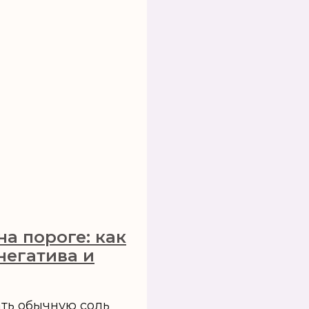
на пороге: как
негатива и
ать обычную соль