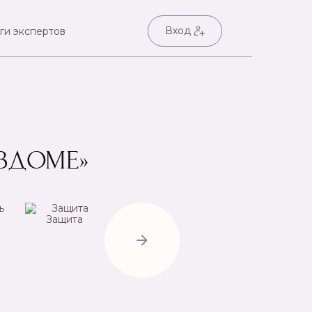
Вход
ги экспертов
ЕВДОМЕ»
Защита
Негатив
Пр
Открытие
дорог