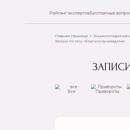
Рейтинг экспертов
Бесплатные вопро
Главная страница
Энциклопедия маг
Записи по тегу «благополучиевдоме»
ЗАПИСИ
ансы
Чистка
Все
Привороты