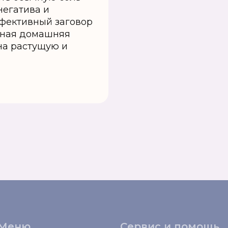
негатива и
фективный заговор
щная домашняя
на растущую и
Меню
Сервис и помощь