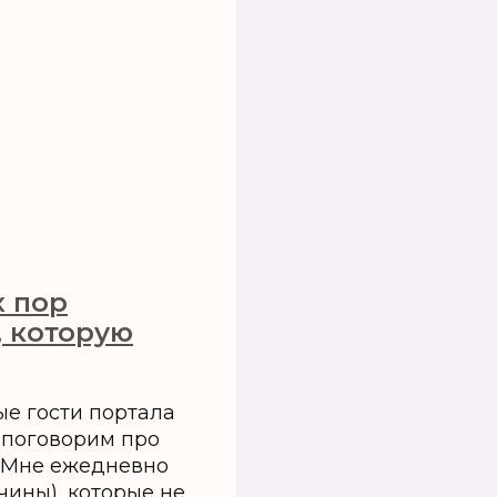
х пор
, которую
ые гости портала
 поговорим про
. Мне ежедневно
ины), которые не