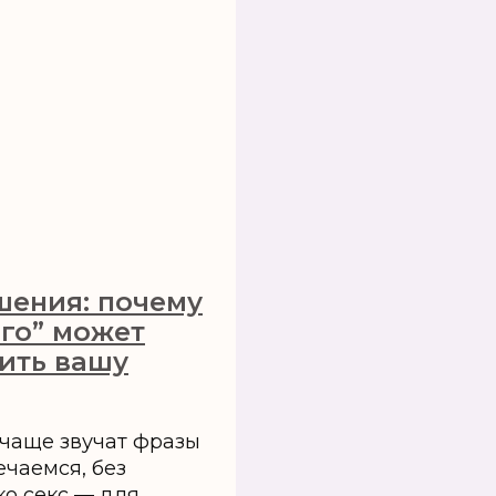
шения: почему
ого” может
ить вашу
 чаще звучат фразы
ечаемся, без
ко секс — для