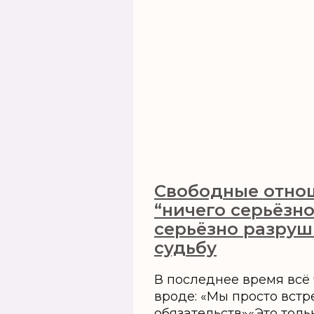
Свободные отно
“ничего серьёзн
серьёзно разруш
судьбу
В последнее время всё
вроде: «Мы просто встр
обязательств»«Это толь