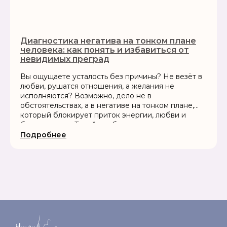
Диагностика негатива на тонком плане
человека: как понять и избавиться от
невидимых преград
Вы ощущаете усталость без причины? Не везёт в
любви, рушатся отношения, а желания не
исполняются? Возможно, дело не в
обстоятельствах, а в негативе на тонком плане,
который блокирует приток энергии, любви и
благополучия. Такой дисбаланс нельзя увидеть
глазами, но он чувствуется на всех уровнях...
Подробнее