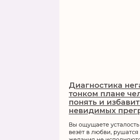
Диагностика нег
тонком плане чел
понять и избавит
невидимых прег
Вы ощущаете усталость
везёт в любви, рушатся
желания не исполняютс