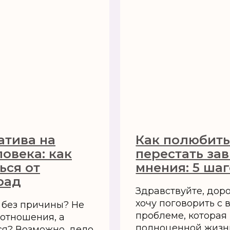
атива на
Как полюбить
овека: как
перестать зав
ься от
мнения: 5 ша
рад
Здравствуйте, доро
хочу поговорить с 
 без причины? Не
проблеме, которая
 отношения, а
полноценной жизн
я? Возможно, дело