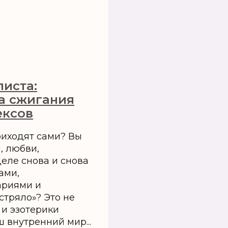
листа:
а сжигания
ексов
иходят сами? Вы
, любви,
еле снова и снова
ами,
ариями и
стряло»? Это не
 и эзотерики
ш внутренний мир...