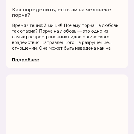
Как определить, есть ли на человеке
порча?
Время чтения: 3 мин. 🌟 Почему порча на любовь
так опасна? Порча на любовь — это одно из
самых распространённых видов магического
воздействия, направленного на разрушение
отношений. Она может быть наведена как на
конкретного человека, так и на пару в целом.
Цель такой порчи...
Подробнее