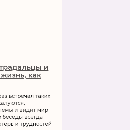
страдальцы и
 жизнь, как
раз встречал таких
жалуются,
лемы и видят мир
х беседы всегда
отерь и трудностей.