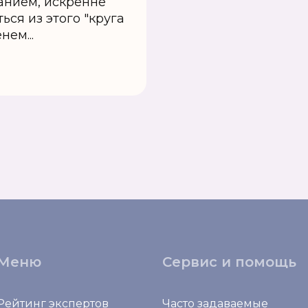
анием, искренне
ься из этого "круга
нем...
Меню
Сервис и помощь
Рейтинг экспертов
Часто задаваемые