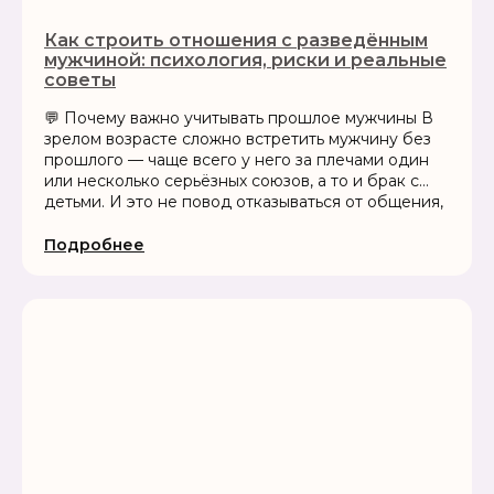
Как строить отношения с разведённым
мужчиной: психология, риски и реальные
советы
💬 Почему важно учитывать прошлое мужчины В
зрелом возрасте сложно встретить мужчину без
прошлого — чаще всего у него за плечами один
или несколько серьёзных союзов, а то и брак с
детьми. И это не повод отказываться от общения,
но весомая причина сразу включить осознанность.
✅ Кто он?✅...
Подробнее