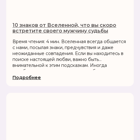
10 знаков от Вселенной, что вы скоро
встретите своего мужчину судьбы
Время чтения: 4 мин. Вселенная всегда общается
с нами, посылая знаки, предчувствия и даже
неожиданные совпадения. Если вы находитесь в
поиске настоящей любви, важно быть
внимательной к этим подсказкам. Иногда
судьбоносная встреча уже совсем близко, и
пространство...
Подробнее