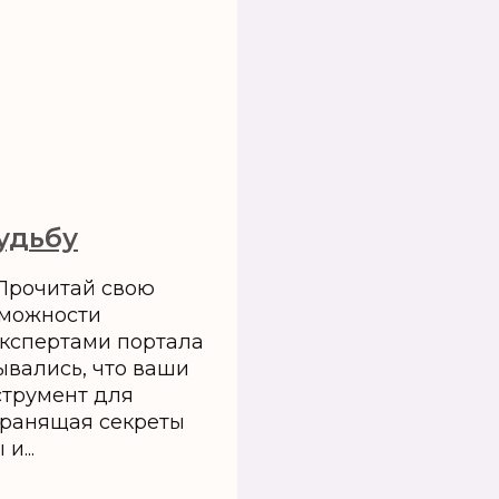
удьбу
Прочитай свою
зможности
кспертами портала
ывались, что ваши
нструмент для
 хранящая секреты
и...